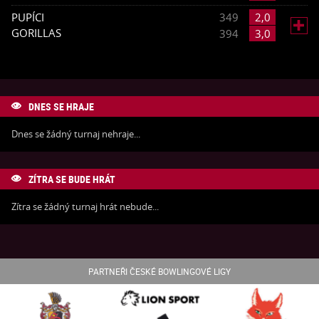
PUPÍCI
349
2,0

GORILLAS
394
3,0
DNES SE HRAJE

Dnes se žádný turnaj nehraje...
ZÍTRA SE BUDE HRÁT

Zítra se žádný turnaj hrát nebude...
PARTNEŘI ČESKÉ BOWLINGOVÉ LIGY