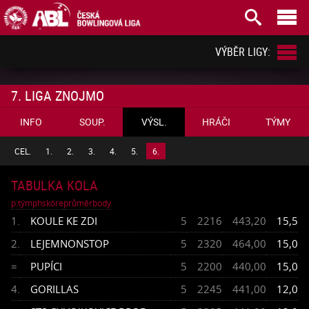



VÝBĚR LIGY:
7. LIGA ZNOJMO
INFO
SOUP.
VÝSL.
HRÁČI
TÝMY
CEL.
1.
2.
3.
4.
5.
6.
TABULKA KOLA
p.
tým
ph
skóre
průměr
body
1.
KOULE KE ZDI
5
2216
443,20
15,5
2.
LEJEMNONSTOP
5
2320
464,00
15,0
=
PUPÍCI
5
2200
440,00
15,0
4.
GORILLAS
5
2245
441,00
12,0