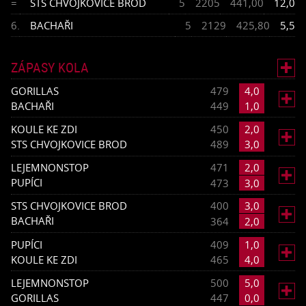
=
STS CHVOJKOVICE BROD
5
2205
441,00
12,0
6.
BACHAŘI
5
2129
425,80
5,5
ZÁPASY KOLA

GORILLAS
479
4,0

BACHAŘI
449
1,0
KOULE KE ZDI
450
2,0

STS CHVOJKOVICE BROD
489
3,0
LEJEMNONSTOP
471
2,0

PUPÍCI
473
3,0
STS CHVOJKOVICE BROD
400
3,0

BACHAŘI
364
2,0
PUPÍCI
409
1,0

KOULE KE ZDI
465
4,0
LEJEMNONSTOP
500
5,0

GORILLAS
447
0,0