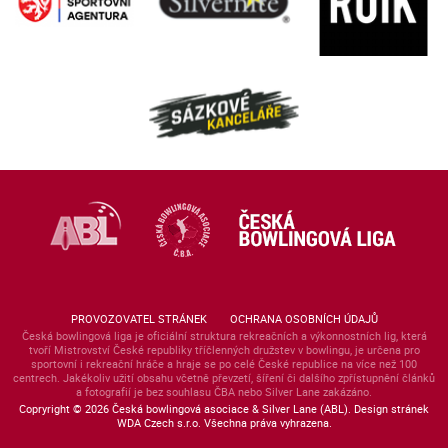
PROVOZOVATEL STRÁNEK
OCHRANA OSOBNÍCH ÚDAJŮ
Česká bowlingová liga je oficiální struktura rekreačních a výkonnostních lig, která
tvoří Mistrovství České republiky tříčlenných družstev v bowlingu, je určena pro
sportovní i rekreační hráče a hraje se po celé České republice na více než 100
centrech. Jakékoliv užití obsahu včetně převzetí, šíření či dalšího zpřístupnění článků
a fotografií je bez souhlasu ČBA nebo Silver Lane zakázáno.
Copryright © 2026 Česká bowlingová asociace & Silver Lane (ABL). Design stránek
WDA Czech s.r.o. Všechna práva vyhrazena.