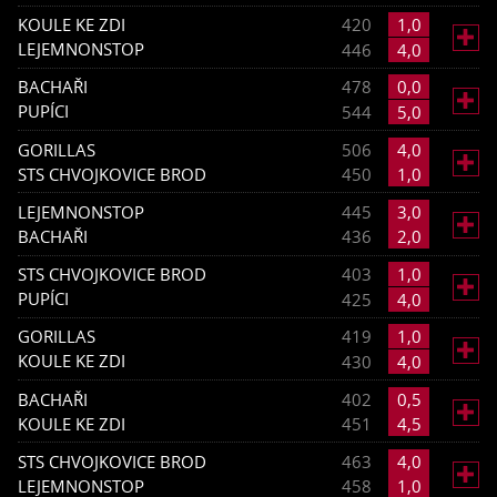
KOULE KE ZDI
420
1,0

LEJEMNONSTOP
446
4,0
BACHAŘI
478
0,0

PUPÍCI
544
5,0
GORILLAS
506
4,0

STS CHVOJKOVICE BROD
450
1,0
LEJEMNONSTOP
445
3,0

BACHAŘI
436
2,0
STS CHVOJKOVICE BROD
403
1,0

PUPÍCI
425
4,0
GORILLAS
419
1,0

KOULE KE ZDI
430
4,0
BACHAŘI
402
0,5

KOULE KE ZDI
451
4,5
STS CHVOJKOVICE BROD
463
4,0

LEJEMNONSTOP
458
1,0