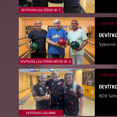
DEVÍTKOVÁ LIGA ŽIŽKOV SK. C
1.SRPNA 
DEVÍTKO
​Výborné 
DEVÍTKOVÁ LIGA FRÝDEK-MÍSTEK SK. A
1.SRPNA 
DEVÍTKO
​BDR Seňo
DEVÍTKOVÁ LIGA BRNO