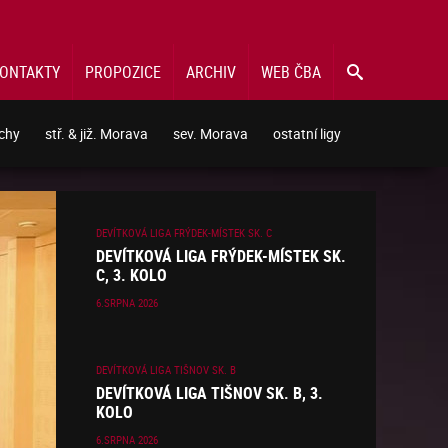
ONTAKTY
PROPOZICE
ARCHIV
WEB ČBA

echy
stř. & již. Morava
sev. Morava
ostatní ligy
DEVÍTKOVÁ LIGA FRÝDEK-MÍSTEK SK. C
DEVÍTKOVÁ LIGA FRÝDEK-MÍSTEK SK.
C, 3. KOLO
6.SRPNA 2026
DEVÍTKOVÁ LIGA TIŠNOV SK. B
DEVÍTKOVÁ LIGA TIŠNOV SK. B, 3.
KOLO
6.SRPNA 2026