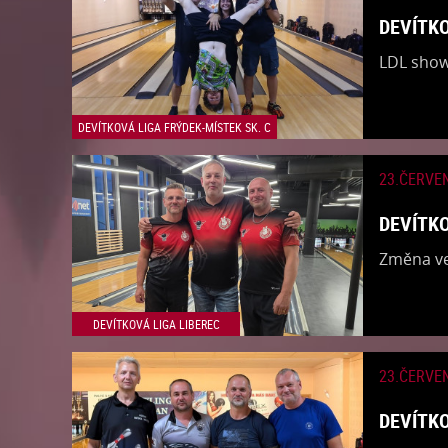
DEVÍTKO
​LDL show
DEVÍTKOVÁ LIGA FRÝDEK-MÍSTEK SK. C
23.ČERVE
DEVÍTKO
​Změna ve
DEVÍTKOVÁ LIGA LIBEREC
23.ČERVE
DEVÍTKO