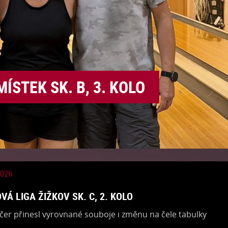
ÍSTEK SK. B, 3. KOLO
2026
VÁ LIGA ŽIŽKOV SK. C, 2. KOLO
čer přinesl vyrovnané souboje i změnu na čele tabulky