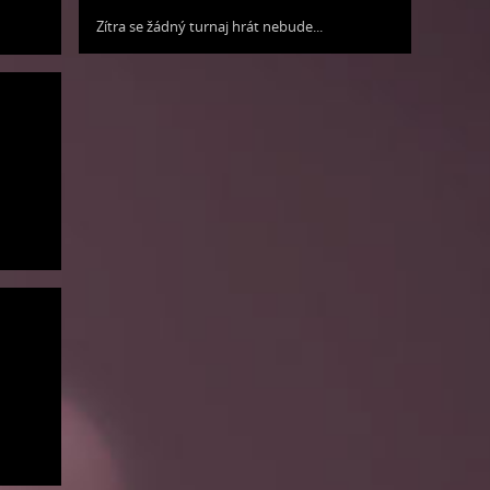
Zítra se žádný turnaj hrát nebude...