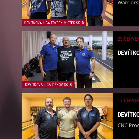
​Warriors
DEVÍTKOVÁ LIGA FRÝDEK-MÍSTEK SK. B
23.ČERVE
DEVÍTKO
DEVÍTKOVÁ LIGA ŽIŽKOV SK. B
17.ČERVE
DEVÍTKO
​CNC Pro