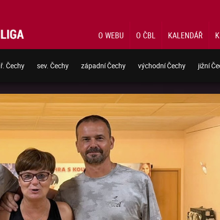
O WEBU
O ČBL
KALENDÁŘ
K
tř. Čechy
sev. Čechy
západní Čechy
východní Čechy
jižní Č