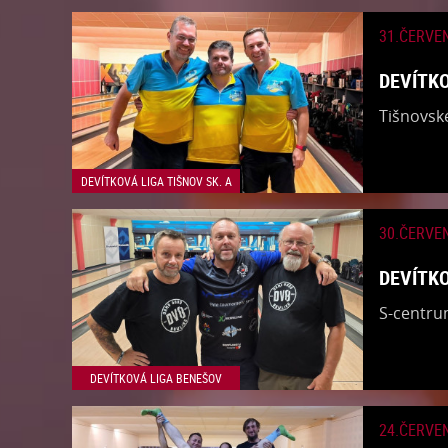
31.ČERVE
DEVÍTKO
​Tišnovsk
DEVÍTKOVÁ LIGA TIŠNOV SK. A
30.ČERVE
DEVÍTKO
​S-centru
DEVÍTKOVÁ LIGA BENEŠOV
24.ČERVE