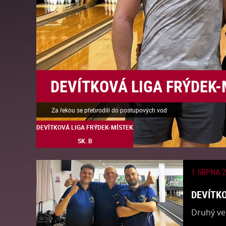
DEVÍTKOVÁ LIGA FRÝDEK-M
Za řekou se přebrodili do postupových vod
DEVÍTKOVÁ LIGA FRÝDEK-MÍSTEK
SK. B
1.SRPNA 
DEVÍTKO
​Druhý ve