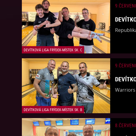
9.ČERVEN
DEVÍTKO
​Republik
DEVÍTKOVÁ LIGA FRÝDEK-MÍSTEK SK. C
9.ČERVEN
DEVÍTKO
​Warriors
DEVÍTKOVÁ LIGA FRÝDEK-MÍSTEK SK. B
8.ČERVEN