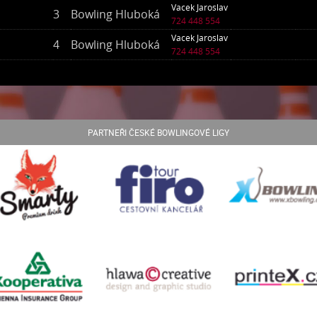
Vacek Jaroslav
3
Bowling Hluboká
724 448 554
Vacek Jaroslav
4
Bowling Hluboká
724 448 554
PARTNEŘI ČESKÉ BOWLINGOVÉ LIGY