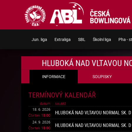
Jun. liga
Extraliga
SBL
Školní liga
Pha - s
HLUBOKÁ NAD VLTAVOU NO
SOUPISKY
INFORMACE
TERMÍNOVÝ KALENDÁŘ
datum
soutěž
18. 6. 2026
HLUBOKÁ NAD VLTAVOU NORMAL SK. D
Čtvrtek
18:00
24. 9. 2026
HLUBOKÁ NAD VLTAVOU NORMAL SK. D
Čtvrtek
18:00