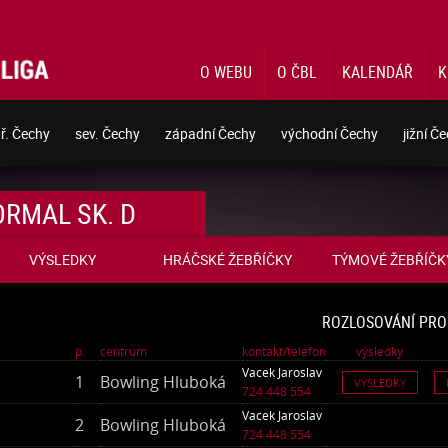
O WEBU
O ČBL
KALENDÁŘ
K
tř. Čechy
sev. Čechy
západní Čechy
východní Čechy
jižní Č
RMAL SK. D
VÝSLEDKY
HRÁČSKÉ ŽEBŘÍČKY
TÝMOVÉ ŽEBŘÍČK
ROZLOSOVÁNÍ PRO
p.
centrum
kontakt/telefon
výsledky
Vacek Jaroslav
1
Bowling Hluboká
VÝSLEDKY
724 448 554
Vacek Jaroslav
2
Bowling Hluboká
724 448 554