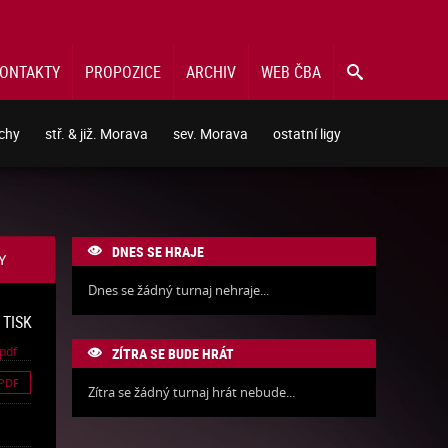
ONTAKTY
PROPOZICE
ARCHIV
WEB ČBA

echy
stř. & již. Morava
sev. Morava
ostatní ligy
DNES SE HRAJE

Y
Dnes se žádný turnaj nehraje...
 TISK
pdf
ZÍTRA SE BUDE HRÁT

PDF
Zítra se žádný turnaj hrát nebude...