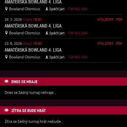
AMATÉRSKÁ BOWLAND 4. LIGA
Bowland Olomouc
Spáčil Jan
730 892 284


26. 5. 2026
Úterý
18:00
VÝSLEDKY
PDF
AMATÉRSKÁ BOWLAND 4. LIGA
Bowland Olomouc
Spáčil Jan
730 892 284


23. 6. 2026
Úterý
18:00
VÝSLEDKY
PDF
AMATÉRSKÁ BOWLAND 4. LIGA
Bowland Olomouc
Spáčil Jan
730 892 284


DNES SE HRAJE

Dnes se žádný turnaj nehraje...
ZÍTRA SE BUDE HRÁT

Zítra se žádný turnaj hrát nebude...