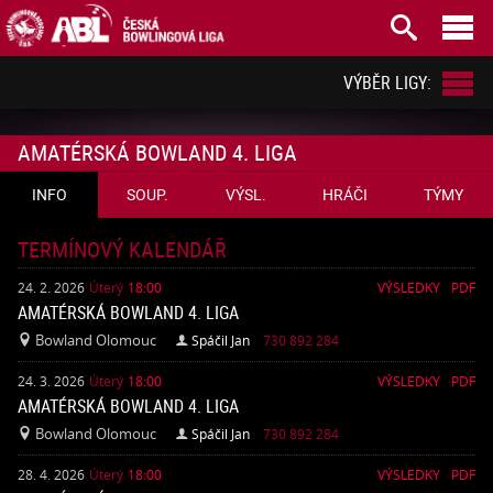



VÝBĚR LIGY:
AMATÉRSKÁ BOWLAND 4. LIGA
INFO
SOUP.
VÝSL.
HRÁČI
TÝMY
TERMÍNOVÝ KALENDÁŘ
24. 2. 2026
Úterý
18:00
VÝSLEDKY
PDF
AMATÉRSKÁ BOWLAND 4. LIGA
Bowland Olomouc
Spáčil Jan
730 892 284


24. 3. 2026
Úterý
18:00
VÝSLEDKY
PDF
AMATÉRSKÁ BOWLAND 4. LIGA
Bowland Olomouc
Spáčil Jan
730 892 284


28. 4. 2026
Úterý
18:00
VÝSLEDKY
PDF