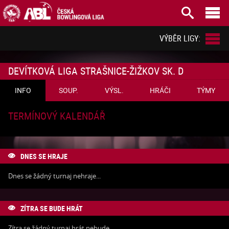



VÝBĚR LIGY:
DEVÍTKOVÁ LIGA STRAŠNICE-ŽIŽKOV SK. D
INFO
SOUP.
VÝSL.
HRÁČI
TÝMY
TERMÍNOVÝ KALENDÁŘ
DNES SE HRAJE

Dnes se žádný turnaj nehraje...
ZÍTRA SE BUDE HRÁT

Zítra se žádný turnaj hrát nebude...