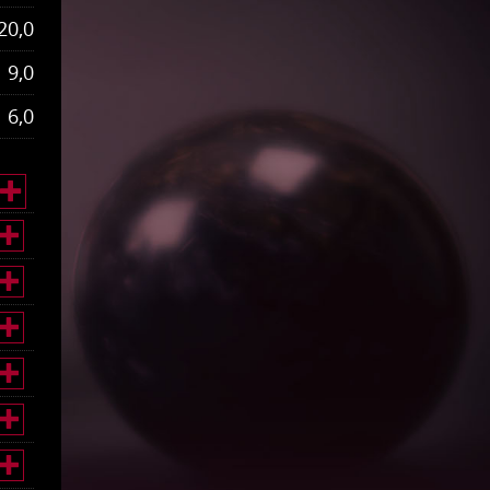
20,0
9,0
6,0






