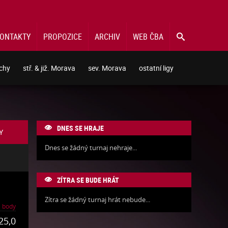
ONTAKTY
PROPOZICE
ARCHIV
WEB ČBA

echy
stř. & již. Morava
sev. Morava
ostatní ligy
DNES SE HRAJE

Y
Dnes se žádný turnaj nehraje...
ZÍTRA SE BUDE HRÁT

Zítra se žádný turnaj hrát nebude...
body
25,0