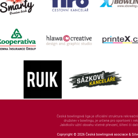
Česká bowlingová liga je oficiální struktura rekreační
družstev v bowlingu, je určena pro sportovní i r
Jakékoliv užití obsahu včetně převzetí, šíření či da
Copryright © 2026 Česká bowlingová asociace & Silv