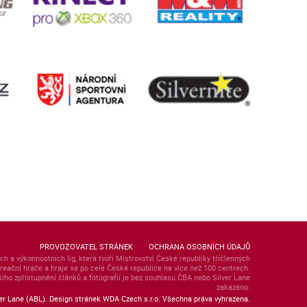
PROVOZOVATEL STRÁNEK
OCHRANA OSOBNÍCH ÚDAJŮ
ch a výkonnostních lig, která tvoří Mistrovství České republiky tříčlenných
ekreační hráče a hraje se po celé České republice na více než 100 centrech.
lšího zpřístupnění článků a fotografií je bez souhlasu ČBA nebo Silver Lane
zakázáno.
er Lane (ABL). Design stránek WDA Czech s.r.o. Všechna práva vyhrazena.