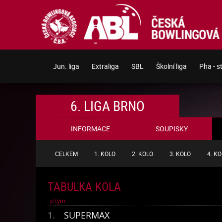
Jun. liga
Extraliga
SBL
Školní liga
Pha - s
6. LIGA BRNO
INFORMACE
SOUPISKY
CELKEM
1. KOLO
2. KOLO
3. KOLO
4. K
TABULKA KOLA
p.
tým
1.
SUPERMAX