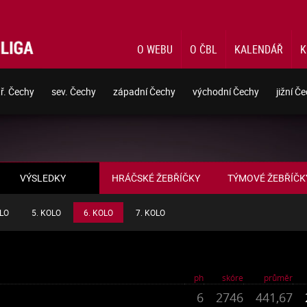
O WEBU
O ČBL
KALENDÁŘ
K
tř. Čechy
sev. Čechy
západní Čechy
východní Čechy
jižní Č
HRÁČSKÉ ŽEBŘÍČKY
TÝMOVÉ ŽEBŘÍČK
VÝSLEDKY
OLO
5. KOLO
6. KOLO
7. KOLO
ph
skóre
průměr
6
2746
441,67