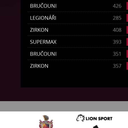
BRUČOUNI
426
LEGIONÁŘI
285
ZIRKON
408
SUPERMAX
393
BRUČOUNI
351
ZIRKON
357