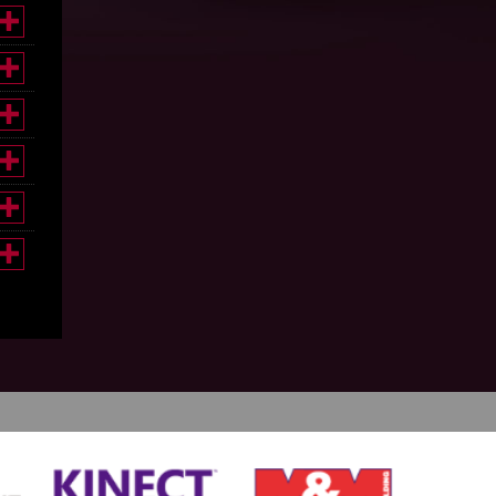





