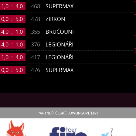
1,0
:
4,0
468
SUPERMAX
0,0
:
5,0
478
ZIRKON
4,0
:
1,0
355
BRUČOUNI
4,0
:
1,0
376
LEGIONÁŘI
1,0
:
4,0
417
LEGIONÁŘI
0,0
:
5,0
476
SUPERMAX
PARTNEŘI ČESKÉ BOWLINGOVÉ LIGY