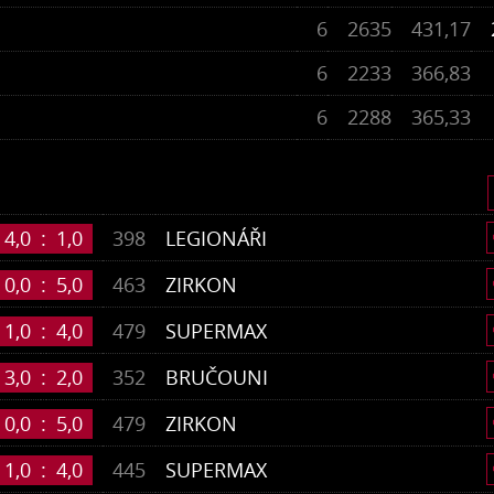
6
2635
431,17
6
2233
366,83
6
2288
365,33
4,0
:
1,0
398
LEGIONÁŘI
0,0
:
5,0
463
ZIRKON
1,0
:
4,0
479
SUPERMAX
3,0
:
2,0
352
BRUČOUNI
0,0
:
5,0
479
ZIRKON
1,0
:
4,0
445
SUPERMAX