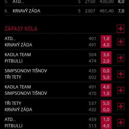
5.
ATD...
5
2150
430,00
8,0
6.
KRVAVÝ ZÁDA
5
2307
461,40
7,0
ZÁPASY KOLA

ATD...
401
1,0

KRVAVÝ ZÁDA
491
4,0
KADLA TEAM
504
3,0

PITBULLI
474
2,0
SIMPSONOVI TIŠNOV
435
0,0

TŘI TETY
602
5,0
KADLA TEAM
491
4,0

SIMPSONOVI TIŠNOV
470
1,0
TŘI TETY
537
5,0

KRVAVÝ ZÁDA
432
0,0
ATD...
459
1,0

PITBULLI
513
4,0