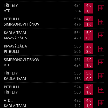
TŘI TETY
434
4,0

ATD...
384
1,0
PITBULLI
554
4,0

SIMPSONOVI TIŠNOV
489
1,0
KADLA TEAM
564
5,0

KRVAVÝ ZÁDA
420
0,0
KRVAVÝ ZÁDA
505
2,0

PITBULLI
506
3,0
SIMPSONOVI TIŠNOV
431
4,0

ATD...
424
1,0
TŘI TETY
556
5,0

KADLA TEAM
463
0,0
PITBULLI
524
4,0

TŘI TETY
500
1,0
ATD...
482
4,0

KADLA TEAM
442
1,0