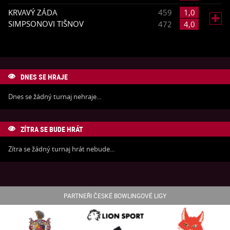
KRVAVÝ ZÁDA
459
1,0

SIMPSONOVI TIŠNOV
472
4,0
DNES SE HRAJE

Dnes se žádný turnaj nehraje...
ZÍTRA SE BUDE HRÁT

Zítra se žádný turnaj hrát nebude...
PARTNEŘI ČESKÉ BOWLINGOVÉ LIGY