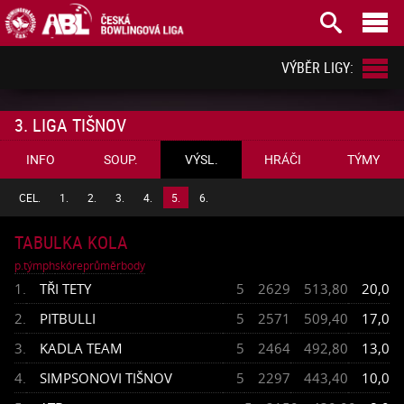



VÝBĚR LIGY:
3. LIGA TIŠNOV
INFO
SOUP.
VÝSL.
HRÁČI
TÝMY
CEL.
1.
2.
3.
4.
5.
6.
TABULKA KOLA
p.
tým
ph
skóre
průměr
body
1.
TŘI TETY
5
2629
513,80
20,0
2.
PITBULLI
5
2571
509,40
17,0
3.
KADLA TEAM
5
2464
492,80
13,0
4.
SIMPSONOVI TIŠNOV
5
2297
443,40
10,0