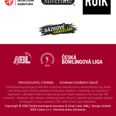
PROVOZOVATEL STRÁNEK
OCHRANA OSOBNÍCH ÚDAJŮ
Česká bowlingová liga je oficiální struktura rekreačních a výkonnostních lig, která
tvoří Mistrovství České republiky tříčlenných družstev v bowlingu, je určena pro
sportovní i rekreační hráče a hraje se po celé České republice na více než 100
centrech. Jakékoliv užití obsahu včetně převzetí, šíření či dalšího zpřístupnění článků
a fotografií je bez souhlasu ČBA nebo Silver Lane zakázáno.
Copryright © 2026 Česká bowlingová asociace & Silver Lane (ABL). Design stránek
WDA Czech s.r.o. Všechna práva vyhrazena.