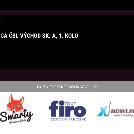
25
GA ČBL VÝCHOD SK. A, 1. KOLO
PARTNEŘI ČESKÉ BOWLINGOVÉ LIGY