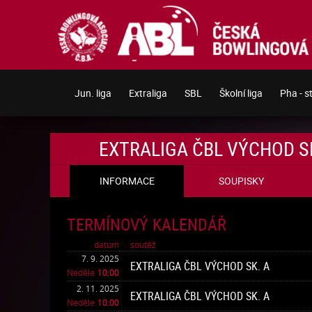
Jun. liga
Extraliga
SBL
Školní liga
Pha - s
EXTRALIGA ČBL VÝCHOD S
SOUPISKY
INFORMACE
TERMÍNOVÝ KALENDÁŘ
datum
soutěž
7. 9. 2025
EXTRALIGA ČBL VÝCHOD SK. A
Neděle
10:00
2. 11. 2025
EXTRALIGA ČBL VÝCHOD SK. A
Neděle
10:00