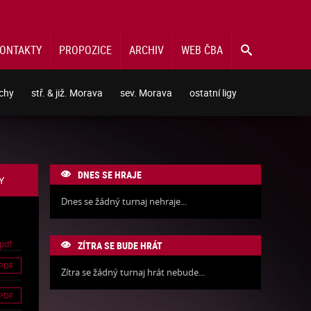
ONTAKTY
PROPOZICE
ARCHIV
WEB ČBA

echy
stř. & již. Morava
sev. Morava
ostatní ligy
DNES SE HRAJE

Y
Dnes se žádný turnaj nehraje...
pdf
ZÍTRA SE BUDE HRÁT

PDF
Zítra se žádný turnaj hrát nebude...
PDF