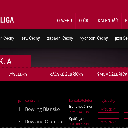
O WEBU
O ČBL
KALENDÁŘ
K
tř. Čechy
sev. Čechy
západní Čechy
východní Čechy
jižní Č
K. A
VÝSLEDKY
HRÁČSKÉ ŽEBŘÍČKY
TÝMOVÉ ŽEBŘÍČK
p.
centrum
kontakt/telefon
výsledky
Burianová Eva
1
Bowling Blansko
VÝSLEDKY
725 734 106
Spáčil Jan
2
Bowland Olomouc
VÝSLEDKY
730 892 284