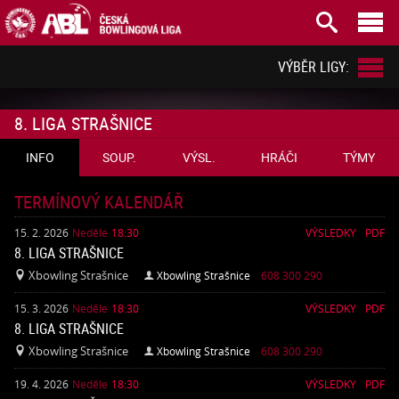



VÝBĚR LIGY:
8. LIGA STRAŠNICE
INFO
SOUP.
VÝSL.
HRÁČI
TÝMY
TERMÍNOVÝ KALENDÁŘ
15. 2. 2026
Neděle
18:30
VÝSLEDKY
PDF
8. LIGA STRAŠNICE
Xbowling Strašnice
Xbowling Strašnice
608 300 290


15. 3. 2026
Neděle
18:30
VÝSLEDKY
PDF
8. LIGA STRAŠNICE
Xbowling Strašnice
Xbowling Strašnice
608 300 290


19. 4. 2026
Neděle
18:30
VÝSLEDKY
PDF