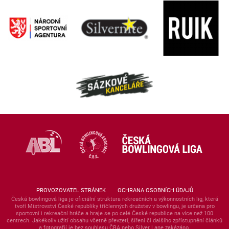
PROVOZOVATEL STRÁNEK
OCHRANA OSOBNÍCH ÚDAJŮ
Česká bowlingová liga je oficiální struktura rekreačních a výkonnostních lig, která
tvoří Mistrovství České republiky tříčlenných družstev v bowlingu, je určena pro
sportovní i rekreační hráče a hraje se po celé České republice na více než 100
centrech. Jakékoliv užití obsahu včetně převzetí, šíření či dalšího zpřístupnění článků
a fotografií je bez souhlasu ČBA nebo Silver Lane zakázáno.