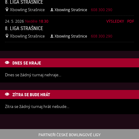
8. LIGA STRAŠNICE
Xbowling Strašnice
Xbowling Strašnice
608 300 290


24. 5. 2026
Neděle
18:30
VÝSLEDKY
PDF
8. LIGA STRAŠNICE
Xbowling Strašnice
Xbowling Strašnice
608 300 290


DNES SE HRAJE

Dnes se žádný turnaj nehraje...
ZÍTRA SE BUDE HRÁT

Zítra se žádný turnaj hrát nebude...
PARTNEŘI ČESKÉ BOWLINGOVÉ LIGY