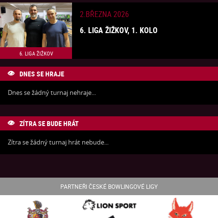
2.BŘEZNA 2026
6. LIGA ŽIŽKOV, 1. KOLO
6. LIGA ŽIŽKOV
DNES SE HRAJE

Dnes se žádný turnaj nehraje...
ZÍTRA SE BUDE HRÁT

Zítra se žádný turnaj hrát nebude...
PARTNEŘI ČESKÉ BOWLINGOVÉ LIGY