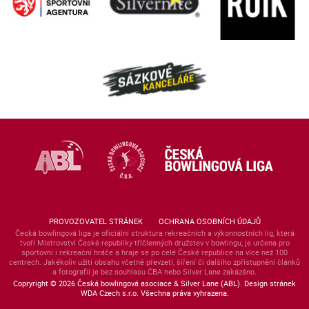
PROVOZOVATEL STRÁNEK
OCHRANA OSOBNÍCH ÚDAJŮ
Česká bowlingová liga je oficiální struktura rekreačních a výkonnostních lig, která
tvoří Mistrovství České republiky tříčlenných družstev v bowlingu, je určena pro
sportovní i rekreační hráče a hraje se po celé České republice na více než 100
centrech. Jakékoliv užití obsahu včetně převzetí, šíření či dalšího zpřístupnění článků
a fotografií je bez souhlasu ČBA nebo Silver Lane zakázáno.
Copryright © 2026 Česká bowlingová asociace & Silver Lane (ABL). Design stránek
WDA Czech s.r.o. Všechna práva vyhrazena.