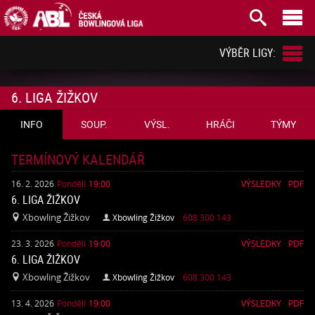



VÝBĚR LIGY:
6. LIGA ŽIŽKOV
INFO
SOUP.
VÝSL.
HRÁČI
TÝMY
TERMÍNOVÝ KALENDÁŘ
16. 2. 2026
Pondělí
19:00
VÝSLEDKY
PDF
6. LIGA ŽIŽKOV
Xbowling Žižkov
Xbowling Žižkov
608 300 143


23. 3. 2026
Pondělí
19:00
VÝSLEDKY
PDF
6. LIGA ŽIŽKOV
Xbowling Žižkov
Xbowling Žižkov
608 300 143


13. 4. 2026
Pondělí
19:00
VÝSLEDKY
PDF