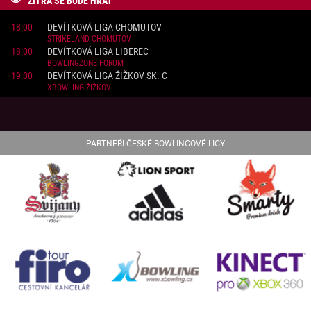
ZÍTRA SE BUDE HRÁT

18:00
DEVÍTKOVÁ LIGA CHOMUTOV
STRIKELAND CHOMUTOV
18:00
DEVÍTKOVÁ LIGA LIBEREC
BOWLINGZONE FORUM
19:00
DEVÍTKOVÁ LIGA ŽIŽKOV SK. C
XBOWLING ŽIŽKOV
PARTNEŘI ČESKÉ BOWLINGOVÉ LIGY