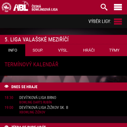



VÝBĚR LIGY:
5. LIGA VALAŠSKÉ MEZIŘÍČÍ
INFO
SOUP.
VÝSL.
HRÁČI
TÝMY
TERMÍNOVÝ KALENDÁŘ
DNES SE HRAJE

18:30
DEVÍTKOVÁ LIGA BRNO
BOWLING DARTS RUBÍN
19:00
DEVÍTKOVÁ LIGA ŽIŽKOV SK. B
XBOWLING ŽIŽKOV