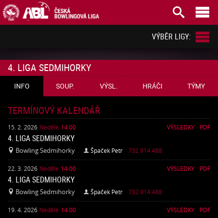



VÝBĚR LIGY:
4. LIGA SEDMIHORKY
INFO
SOUP.
VÝSL.
HRÁČI
TÝMY
TERMÍNOVÝ KALENDÁŘ
15. 2. 2026
Neděle
14:00
VÝSLEDKY
PDF
4. LIGA SEDMIHORKY
Bowling Sedmihorky
Špaček Petr
732 914 488


22. 3. 2026
Neděle
14:00
VÝSLEDKY
PDF
4. LIGA SEDMIHORKY
Bowling Sedmihorky
Špaček Petr
732 914 488


19. 4. 2026
Neděle
14:00
VÝSLEDKY
PDF