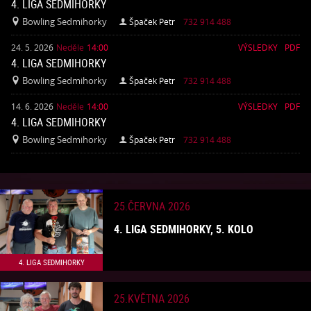
4. LIGA SEDMIHORKY
Bowling Sedmihorky
Špaček Petr
732 914 488


24. 5. 2026
Neděle
14:00
VÝSLEDKY
PDF
4. LIGA SEDMIHORKY
Bowling Sedmihorky
Špaček Petr
732 914 488


14. 6. 2026
Neděle
14:00
VÝSLEDKY
PDF
4. LIGA SEDMIHORKY
Bowling Sedmihorky
Špaček Petr
732 914 488


25.ČERVNA 2026
4. LIGA SEDMIHORKY, 5. KOLO
4. LIGA SEDMIHORKY
25.KVĚTNA 2026