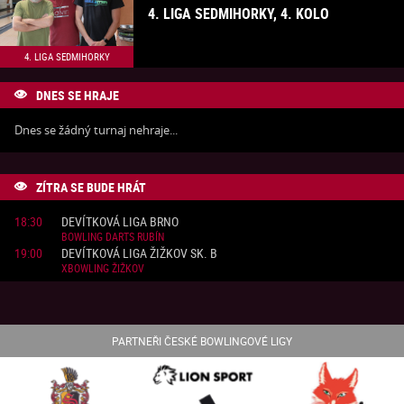
4. LIGA SEDMIHORKY, 4. KOLO
4. LIGA SEDMIHORKY
DNES SE HRAJE

Dnes se žádný turnaj nehraje...
ZÍTRA SE BUDE HRÁT

18:30
DEVÍTKOVÁ LIGA BRNO
BOWLING DARTS RUBÍN
19:00
DEVÍTKOVÁ LIGA ŽIŽKOV SK. B
XBOWLING ŽIŽKOV
PARTNEŘI ČESKÉ BOWLINGOVÉ LIGY