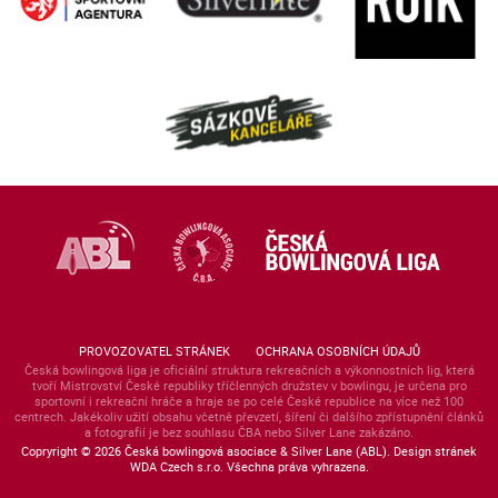
PROVOZOVATEL STRÁNEK
OCHRANA OSOBNÍCH ÚDAJŮ
Česká bowlingová liga je oficiální struktura rekreačních a výkonnostních lig, která
tvoří Mistrovství České republiky tříčlenných družstev v bowlingu, je určena pro
sportovní i rekreační hráče a hraje se po celé České republice na více než 100
centrech. Jakékoliv užití obsahu včetně převzetí, šíření či dalšího zpřístupnění článků
a fotografií je bez souhlasu ČBA nebo Silver Lane zakázáno.
Copryright © 2026 Česká bowlingová asociace & Silver Lane (ABL). Design stránek
WDA Czech s.r.o. Všechna práva vyhrazena.