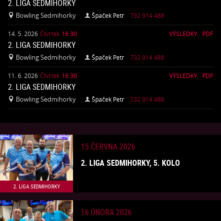
2. LIGA SEDMIHORKY
Bowling Sedmihorky
Špaček Petr
732 914 488


14. 5. 2026
Čtvrtek
16:30
VÝSLEDKY
PDF
2. LIGA SEDMIHORKY
Bowling Sedmihorky
Špaček Petr
732 914 488


11. 6. 2026
Čtvrtek
16:30
VÝSLEDKY
PDF
2. LIGA SEDMIHORKY
Bowling Sedmihorky
Špaček Petr
732 914 488


15.ČERVNA 2026
2. LIGA SEDMIHORKY, 5. KOLO
2. LIGA SEDMIHORKY
16.ÚNORA 2026