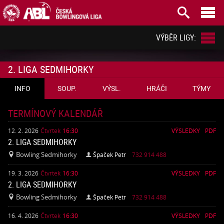



VÝBĚR LIGY:
2. LIGA SEDMIHORKY
INFO
SOUP.
VÝSL.
HRÁČI
TÝMY
TERMÍNOVÝ KALENDÁŘ
12. 2. 2026
Čtvrtek
16:30
VÝSLEDKY
PDF
2. LIGA SEDMIHORKY
Bowling Sedmihorky
Špaček Petr
732 914 488


19. 3. 2026
Čtvrtek
16:30
VÝSLEDKY
PDF
2. LIGA SEDMIHORKY
Bowling Sedmihorky
Špaček Petr
732 914 488


16. 4. 2026
Čtvrtek
16:30
VÝSLEDKY
PDF