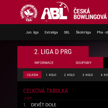
Jun. liga
Extraliga
SBL
Školní liga
Pha - s
2. LIGA D PRG
INFORMACE
SOUPISKY
CELKEM
1. KOLO
2. KOLO
3. KOLO
4. K
CELKOVÁ TABULKA
p.
tým
1.
DEVĚT DOLE