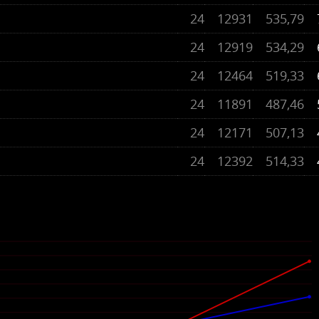
24
12931
535,79
24
12919
534,29
24
12464
519,33
24
11891
487,46
24
12171
507,13
24
12392
514,33