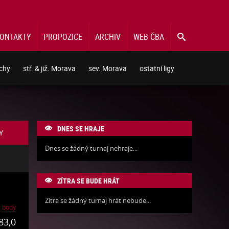
ONTAKTY
PROPOZICE
ARCHIV
WEB ČBA

echy
stř. & již. Morava
sev. Morava
ostatní ligy
DNES SE HRAJE

Y
Dnes se žádný turnaj nehraje...
ZÍTRA SE BUDE HRÁT

Zítra se žádný turnaj hrát nebude...
body
83,0