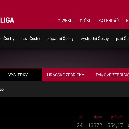
O WEBU
O ČBL
KALENDÁŘ
K
tř. Čechy
sev. Čechy
západní Čechy
východní Čechy
jižní Č
HRÁČSKÉ ŽEBŘÍČKY
TÝMOVÉ ŽEBŘÍČK
VÝSLEDKY
OLO
ph
skóre
průměr
24
13372
554,17