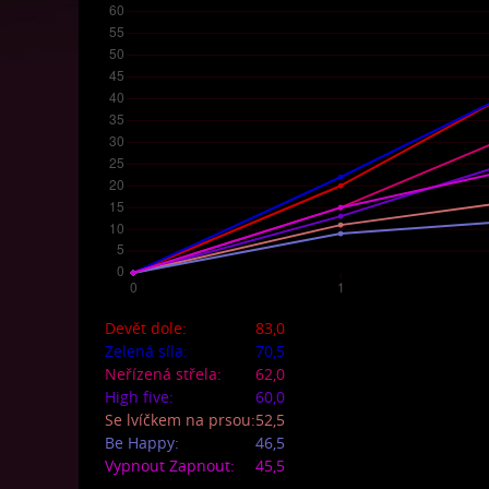
Devět dole:
83,0
Zelená síla:
70,5
Neřízená střela:
62,0
High five:
60,0
Se lvíčkem na prsou:
52,5
Be Happy:
46,5
Vypnout Zapnout:
45,5